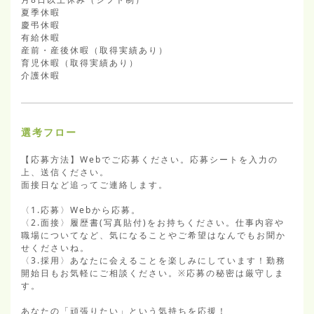
夏季休暇

慶弔休暇

有給休暇

産前・産後休暇（取得実績あり）

育児休暇（取得実績あり）

介護休暇
選考フロー
【応募方法】Webでご応募ください。応募シートを入力の
上、送信ください。

面接日など追ってご連絡します。

〈1.応募〉Webから応募。

〈2.面接〉履歴書(写真貼付)をお持ちください。仕事内容や
職場についてなど、気になることやご希望はなんでもお聞か
せくださいね。

〈3.採用〉あなたに会えることを楽しみにしています！勤務
開始日もお気軽にご相談ください。※応募の秘密は厳守しま
す。

あなたの「頑張りたい」という気持ちを応援！
