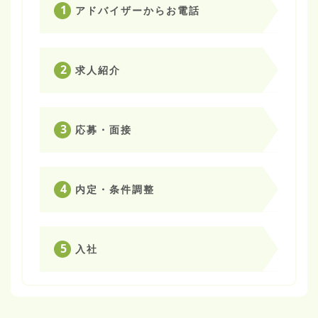
1
アドバイザーからお電話
2
求人紹介
3
応募・面接
4
内定・条件調整
5
入社