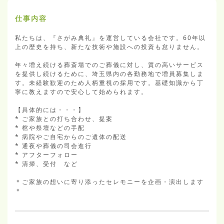
仕事内容
私たちは、『さがみ典礼』を運営している会社です。60年以
上の歴史を持ち、新たな技術や施設への投資も怠りません。

年々増え続ける葬斎場でのご葬儀に対し、質の高いサービス
を提供し続けるために、埼玉県内の各勤務地で増員募集しま
す。未経験歓迎のため人柄重視の採用です。基礎知識から丁
寧に教えますので安心して始められます。

【具体的には・・・】

* ご家族との打ち合わせ、提案

* 棺や祭壇などの手配

* 病院やご自宅からのご遺体の配送

* 通夜や葬儀の司会進行

* アフターフォロー

* 清掃、受付　など

＊ご家族の想いに寄り添ったセレモニーを企画・演出します
＊