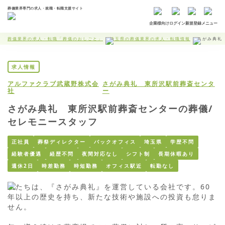
葬儀業界専門の求人・就職・転職支援サイト
企業様向け
ログイン
新規登録
メニュー
葬儀業界の求人・転職「葬儀のおしごと」
埼玉県の葬儀業界の求人・転職情報
さがみ典礼
求人情報
アルファクラブ武蔵野株式会
さがみ典礼 東所沢駅前葬斎センタ
社
ー
さがみ典礼 東所沢駅前葬斎センターの葬儀/
セレモニースタッフ
正社員
葬祭ディレクター
バックオフィス
埼玉県
学歴不問
経験者優遇
経歴不問
夜間対応なし
シフト制
長期休暇あり
週休2日
時差勤務
時短勤務
オフィス駅近
転勤なし
私たちは、『さがみ典礼』を運営している会社です。60
年以上の歴史を持ち、新たな技術や施設への投資も怠りま
せん。
