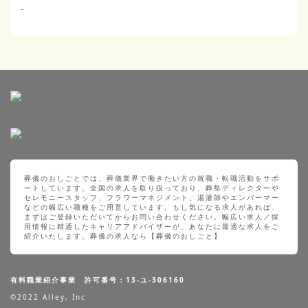
-
葬儀のおしごとでは、葬儀業界で働きたい方の就職・転職活動をサポ
ートしています。全国の求人を取り扱っており、葬祭ディレクターや
セレモニースタッフ、フラワーマネジメント、湯灌師やエンバーマー
などの幅広い職種をご用意しています。もし気になる求人があれば、
まずはご登録いただいてからお問い合わせください。幅広い求人／採
用情報に精通したキャリアアドバイザーが、あなたに最適な求人をご
紹介いたします。葬儀の求人なら【葬儀のおしごと】
有料職業紹介事業 許可番号：13-ユ-306160
©2022 Alley, Inc