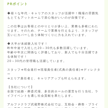
PRポイント
◆様々な年代・キャリアのスタッフが活躍中！職場の雰囲気
もとてもアットホームで居心地がいいのが自慢です。

この仕事はお客様とのやりとりが多い上、業務も多岐にわた
ります。そのため、チームで業務を行えるよう、スタッフが
互いにカバーし合う体制づくりに力を入れています。

◆大半が未経験入社です！

昨年中途で入社した20～30代も多数活躍しています。

年齢や年次に関係なく評価しており、新人でも十分活躍でき
る体制です！

20～30代の管理職も活躍しています。

スタッフ⇒司会進行⇒現場責任者(式典の責任者)⇒ディレクタ
ー

⇒エリア責任者と、キャリアアップも叶えられます。

【当社について】

全国で結婚・葬斎式場、多目的ホールの運営を行う当社。ラ
イフイベントを通し社会貢献を果たします。

アルファクラブ武蔵野株式会社では、互助会・葬祭・ブライ