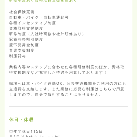
研修制度あり
資格取得支援制度あり
社会保険完備

自動車・バイク・自転車通勤可

各種インセンティブ制度

資格取得支援制度

研修制度（入社時研修や社外研修あり）

冠婚葬祭割引制度

慶弔見舞金制度

育児支援制度

制服貸与

業務内容やステップに合わせた各種研修制度のほか、資格取
得支援制度など充実した待遇を用意しております！

職場へは車・バイク通勤OK。公共交通機関をご利用の方にも
交通費を支給します。また業務に必要な制服はこちらで用意
しますので、自身で負担することはありません。
休日・休暇
◎年間休日115日

月8日以上休み（シフト制）
