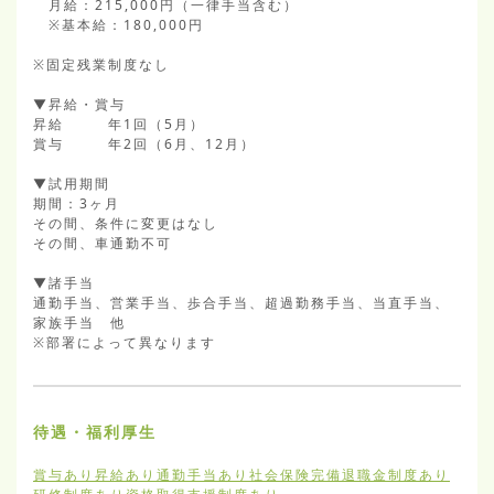
　月給：215,000円（一律手当含む）

　※基本給：180,000円

※固定残業制度なし

▼昇給・賞与

昇給        年1回（5月）

賞与        年2回（6月、12月）

▼試用期間

期間：3ヶ月

その間、条件に変更はなし

その間、車通勤不可

▼諸手当

通勤手当、営業手当、歩合手当、超過勤務手当、当直手当、
家族手当　他

※部署によって異なります
待遇・福利厚生
賞与あり
昇給あり
通勤手当あり
社会保険完備
退職金制度あり